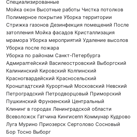
Специализированные
Мойка окон
Высотные работы
Чистка потолков
Полимерное покрытие
Уборка территории
Стрижка газонов
Дезинфекция помещений
После
затопления
Мойка фасадов
Кристаллизация
мрамора
Уборка мероприятий
Удаление высолов
Уборка после пожара
Уборка по районам Санкт-Петербурга
Адмиралтейский
Василеостровский
Выборгский
Калининский
Кировский
Колпинский
Красногвардейский
Красносельский
Кронштадтский
Курортный
Московский
Невский
Петроградский
Петродворцовый
Приморский
Пушкинский
Фрунзенский
Центральный
Клининг в городах Ленинградской области
Всеволожск
Гатчина
Кингисепп
Коммунар
Кудрово
Луга
Мурино
Приозерск
Сертолово
Сосновый
Бор
Тосно
Выборг