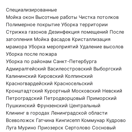
Специализированные
Мойка окон
Высотные работы
Чистка потолков
Полимерное покрытие
Уборка территории
Стрижка газонов
Дезинфекция помещений
После
затопления
Мойка фасадов
Кристаллизация
мрамора
Уборка мероприятий
Удаление высолов
Уборка после пожара
Уборка по районам Санкт-Петербурга
Адмиралтейский
Василеостровский
Выборгский
Калининский
Кировский
Колпинский
Красногвардейский
Красносельский
Кронштадтский
Курортный
Московский
Невский
Петроградский
Петродворцовый
Приморский
Пушкинский
Фрунзенский
Центральный
Клининг в городах Ленинградской области
Всеволожск
Гатчина
Кингисепп
Коммунар
Кудрово
Луга
Мурино
Приозерск
Сертолово
Сосновый