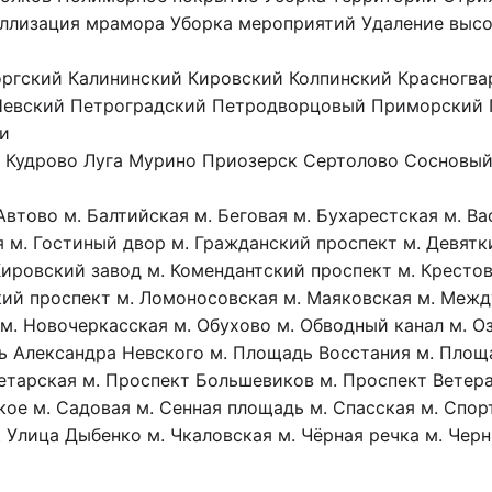
ллизация мрамора
Уборка мероприятий
Удаление выс
ргский
Калининский
Кировский
Колпинский
Красногва
Невский
Петроградский
Петродворцовый
Приморский
ти
Кудрово
Луга
Мурино
Приозерск
Сертолово
Сосновый
 Автово
м. Балтийская
м. Беговая
м. Бухарестская
м. В
я
м. Гостиный двор
м. Гражданский проспект
м. Девятк
Кировский завод
м. Комендантский проспект
м. Кресто
кий проспект
м. Ломоносовская
м. Маяковская
м. Межд
м. Новочеркасская
м. Обухово
м. Обводный канал
м. О
ь Александра Невского
м. Площадь Восстания
м. Площ
етарская
м. Проспект Большевиков
м. Проспект Ветер
кое
м. Садовая
м. Сенная площадь
м. Спасская
м. Спор
. Улица Дыбенко
м. Чкаловская
м. Чёрная речка
м. Чер