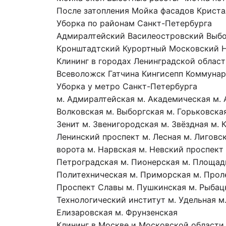
После затопления
Мойка фасадов
Криста
Уборка по районам Санкт-Петербурга
Адмиралтейский
Василеостровский
Выбо
Кронштадтский
Курортный
Московский
Клининг в городах Ленинградской облас
Всеволожск
Гатчина
Кингисепп
Коммунар
Уборка у метро Санкт-Петербурга
м. Адмиралтейская
м. Академическая
м.
Волковская
м. Выборгская
м. Горьковска
Зенит
м. Звенигородская
м. Звёздная
м. 
Ленинский проспект
м. Лесная
м. Лиговс
ворота
м. Нарвская
м. Невский проспект
Петроградская
м. Пионерская
м. Площад
Политехническая
м. Приморская
м. Прол
Проспект Славы
м. Пушкинская
м. Рыбац
Технологический институт
м. Удельная
м
Елизаровская
м. Фрунзенская
Клининг в Москве и Московской области