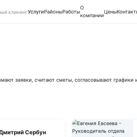
О
Услуги
Районы
Работы
Цены
Контакт
НЫЙ КЛИНИНГ
компании
имают заявки, считают сметы, согласовывают графики
Дмитрий Сербун