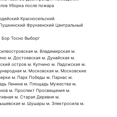
олов
Уборка после пожара
рдейский
Красносельский
Пушкинский
Фрунзенский
Центральный
 Бор
Тосно
Выборг
асилеостровская
м. Владимирская
м.
ино
м. Достоевская
м. Дунайская
м.
вский остров
м. Купчино
м. Ладожская
м.
ународная
м. Московская
м. Московские
зерки
м. Парк Победы
м. Парнас
м.
адь Ленина
м. Площадь Мужества
м.
анов
м. Проспект Просвещения
м.
тивная
м. Старая Деревня
м.
нышевская
м. Шушары
м. Электросила
м.