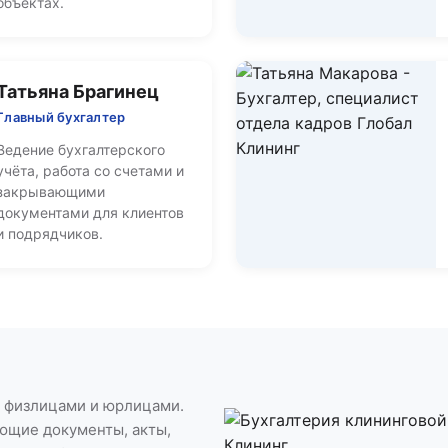
объектах.
Татьяна Брагинец
Главный бухгалтер
Ведение бухгалтерского
учёта, работа со счетами и
закрывающими
документами для клиентов
и подрядчиков.
с физлицами и юрлицами.
ющие документы, акты,