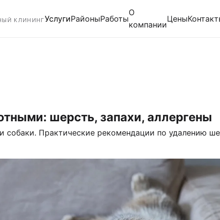
О
Услуги
Районы
Работы
Цены
Контакт
НЫЙ КЛИНИНГ
компании
тными: шерсть, запахи, аллергены
ли собаки. Практические рекомендации по удалению ше