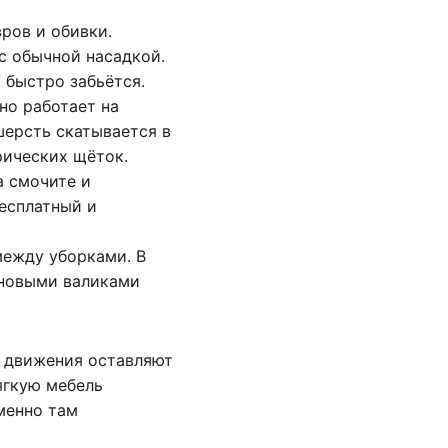
ров и обивки.
с обычной насадкой.
 быстро забьётся.
но работает на
шерсть скатывается в
рических щёток.
а смочите и
бесплатный и
между уборками. В
иновыми валиками
е движения оставляют
ягкую мебель
менно там