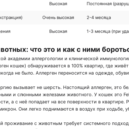
Высокая
Постоянная (разруш
кстракция)
Очень высокая
2-4 месяца
щения
Высокая
1-3 месяца (при уд
отных: что это и как с ними бороть
ой академии аллергологии и клинической иммунологии 
ерген кошек) обнаруживается в 100% квартир, где живёт
икогда не было. Аллерген переносится на одежде, обув
ргию вызывает не шерсть. Настоящий аллерген, это бе
ыми и слюнными железами животного. У кошек это Fel d
сти, а с неё попадает на все поверхности в квартире. 
0 микрон. Они легко поднимаются в воздух при ходьбе, 
ей
проживание с животным требует системного подхода