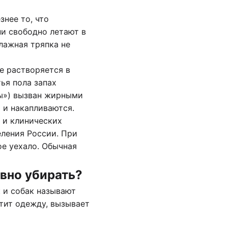
знее то, что
ни свободно летают в
лажная тряпка не
е растворяется в
ья пола запах
ны») вызван жирными
 и накапливаются.
 и клинических
еления России. При
ое уехало. Обычная
вно убирать?
к и собак называют
тит одежду, вызывает