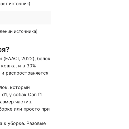
ает источник)
алении источника)
ся?
(EAACI, 2022), белок
 кошка, и в 30%
и и распространяется
лок, который
1, у собак Can f1.
Размер частиц
уборке или просто при
 к уборке. Разовые