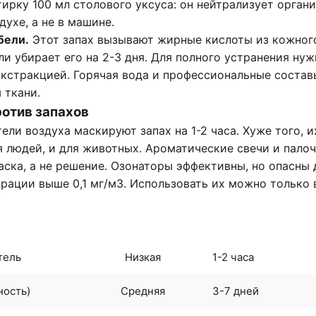
тирку 100 мл столового уксуса: он нейтрализует орган
духе, а не в машине.
бели.
Этот запах вызывают жирные кислоты из кожного
и убирает его на 2-3 дня. Для полного устранения ну
экстракцией. Горячая вода и профессиональные сост
 ткани.
ротив запахов
ли воздуха маскируют запах на 1-2 часа. Хуже того, 
я людей, и для животных. Ароматические свечи и пало
аска, а не решение. Озонаторы эффективны, но опасны 
трации выше 0,1 мг/м3. Использовать их можно только
Эффективность
Длительность эфф
тель
Низкая
1-2 часа
ность)
Средняя
3-7 дней