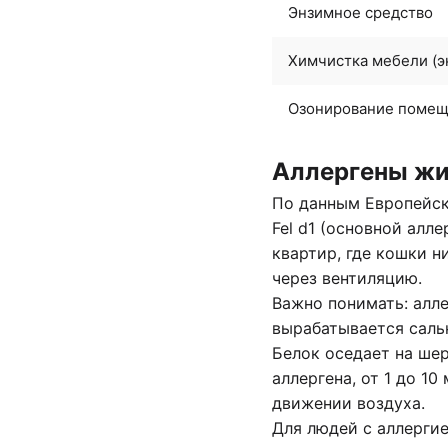
Энзимное средство
Химчистка мебели (э
Озонирование поме
Аллергены жив
По данным Европейск
Fel d1 (основной алл
квартир, где кошки н
через вентиляцию.
Важно понимать: алле
вырабатывается сальн
Белок оседает на шер
аллергена, от 1 до 1
движении воздуха.
Для людей с
аллерги