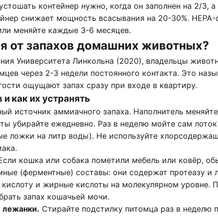
стошать контейнер нужно, когда он заполнен на 2/3, а 
йнер снижает мощность всасывания на 20-30%. HEPA-
или меняйте каждые 3-6 месяцев.
ся от запахов домашних животных?
ния Университета Линкольна (2020), владельцы живот
мцев через 2-3 недели постоянного контакта. Это наз
гости ощущают запах сразу при входе в квартиру.
 и как их устранять
ый источник аммиачного запаха. Наполнитель меняйт
нты убирайте ежедневно. Раз в неделю мойте сам лото
ые ложки на литр воды). Не используйте хлорсодержащ
ака.
сли кошка или собака пометили мебель или ковёр, об
ные (ферментные) составы: они содержат протеазу и л
кислоту и жирные кислоты на молекулярном уровне. 
убрать запах кошачьей мочи
.
и лежанки.
Стирайте подстилку питомца раз в неделю 