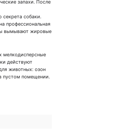
ические запахи. После
 секрета собаки.
жна профессиональная
авы вымывают жировые
их мелкодисперсные
чки действуют
для животных: озон
 в пустом помещении.
екта