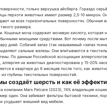
оверхности, только верхушка айсберга. Гораздо серьё
тицы перхоти животных имеют размер 2,5-10 микрон. О
дают на всех горизонтальных поверхностях. Обычная в
такого размера.
и. Кошачья моча содержит мочевую кислоту, которая н
 обычными моющими средствами. Вот почему после мыт
пару дней. Собачий запах (так называемый «запах пси
выделяют сальные железы. Они впитываются в текстиль
ргены. По данным Российской ассоциации аллергологов
, аллергия на животных диагностирована у 15-20% нас
яется в квартире до 6 месяцев после того, как животн
о из глубины текстильных поверхностей.
мы создаёт шерсть и как её эффекти
а компании Mars Petcare (2023), 74% владельцев коше
мер один. Она забивает фильтры бытовой техники, пор
 и ухудшает внешний вид мебели.