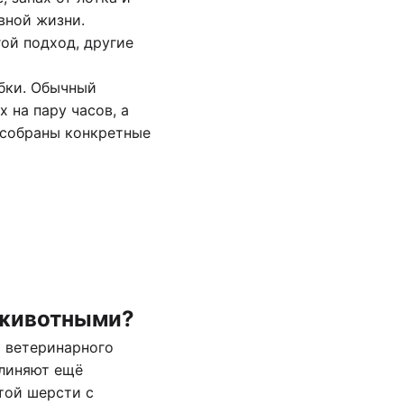
вной жизни.
ой подход, другие
бки. Обычный
 на пару часов, а
е собраны конкретные
 животными?
м ветеринарного
д линяют ещё
той шерсти с