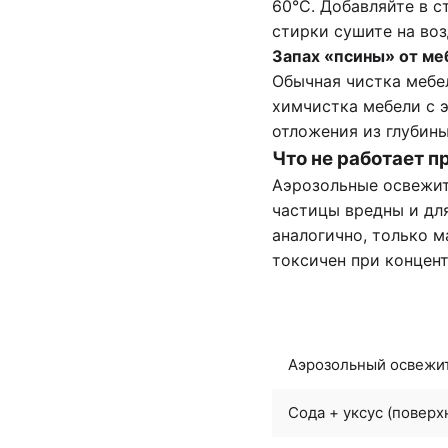
60°C. Добавляйте в с
стирки сушите на воз
Запах «псины» от ме
Обычная чистка мебел
химчистка мебели
с 
отложения из глубины
Что не работает п
Аэрозольные освежите
частицы вредны и дл
аналогично, только м
токсичен при концен
Метод
Аэрозольный освежи
Сода + уксус (поверх