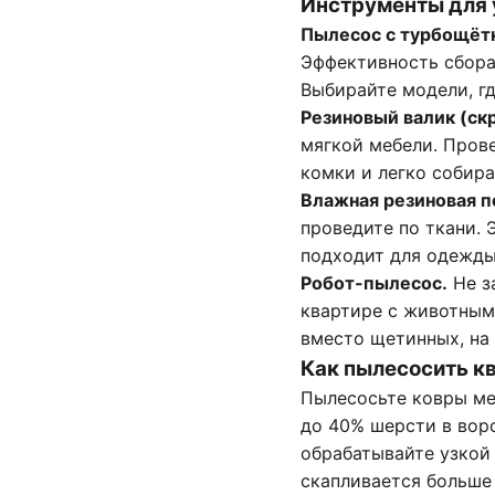
Инструменты для 
Пылесос с турбощёт
Эффективность сбора
Выбирайте модели, гд
Резиновый валик (ск
мягкой мебели. Пров
комки и легко собира
Влажная резиновая п
проведите по ткани. 
подходит для одежды
Робот-пылесос.
Не з
квартире с животным
вместо щетинных, на
Как пылесосить к
Пылесосьте ковры ме
до 40% шерсти в ворс
обрабатывайте узкой
скапливается больше