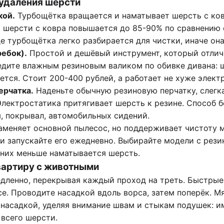
удаления шерсти
кой.
Турбощётка вращается и наматывает шерсть с ков
 шерсти с ковра повышается до 85-90% по сравнению 
е турбощётка легко разбирается для чистки, иначе она
ребок).
Простой и дешёвый инструмент, который отлич
едите влажным резиновым валиком по обивке дивана: 
ется. Стоит 200-400 рублей, а работает не хуже элект
ерчатка.
Наденьте обычную резиновую перчатку, слегк
Электростатика притягивает шерсть к резине. Способ 
, покрывал, автомобильных сидений.
аменяет основной пылесос, но поддерживает чистоту 
и запускайте его ежедневно. Выбирайте модели с рез
 них меньше наматывается шерсть.
вартиру с животными
дленно, перекрывая каждый проход на треть. Быстры
е. Проводите насадкой вдоль ворса, затем поперёк. М
 насадкой, уделяя внимание швам и стыкам подушек: и
 всего шерсти.