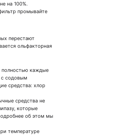
не на 100%.
фильтр промывайте
ных перестают
ывается ольфакторная
е полностью каждые
к с содовым
ие средства: хлор
ычные средства не
ипазу, которые
Подробнее об этом мы
при температуре