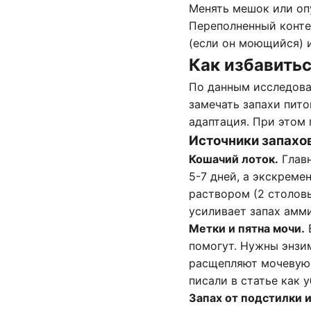
Менять мешок или опу
Переполненный конте
(если он моющийся) 
Как избавить
По данным исследова
замечать запахи пито
адаптация. При этом 
Источники запахов
Кошачий лоток.
Главн
5-7 дней, а экскреме
раствором (2 столов
усиливает запах амми
Метки и пятна мочи.
Е
помогут. Нужны энзим
расщепляют мочевую 
писали в статье
как 
Запах от подстилки 