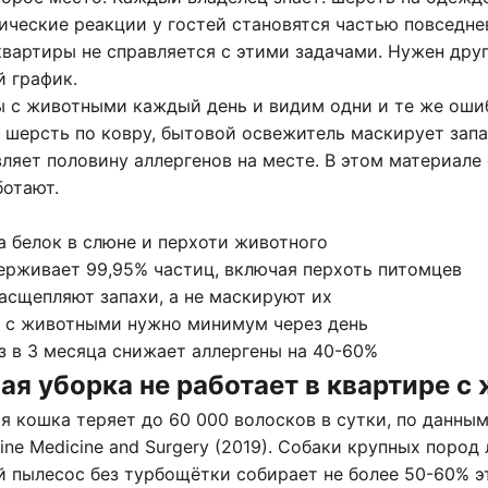
ические реакции у гостей становятся частью повседне
квартиры
не справляется с этими задачами. Нужен друг
й график.
 с животными каждый день и видим одни и те же оши
шерсть по ковру, бытовой освежитель маскирует запах
ляет половину аллергенов на месте. В этом материал
ботают.
 а белок в слюне и перхоти животного
ерживает 99,95% частиц, включая перхоть питомцев
асщепляют запахи, а не маскируют их
 с животными нужно минимум через день
з в 3 месяца снижает аллергены на 40-60%
ая уборка не работает в квартире с
я кошка теряет до 60 000 волосков в сутки, по данны
line Medicine and Surgery (2019). Собаки крупных поро
й пылесос без турбощётки собирает не более 50-60% э